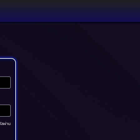
หัสผ่าน