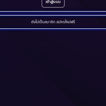
เข้าสู่ระบบ
ยังไม่เป็นสมาชิก
สมัครใหม่ฟรี